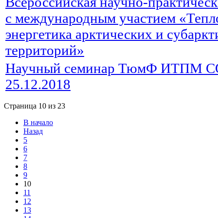
Всероссийская научно-практическ
с международным участием «Тепл
энергетика арктических и субарк
территорий»
Научный семинар ТюмФ ИТПМ С
25.12.2018
Страница 10 из 23
В начало
Назад
5
6
7
8
9
10
11
12
13